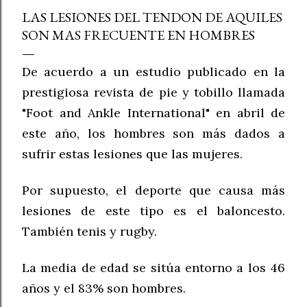
LAS LESIONES DEL TENDON DE AQUILES
SON MAS FRECUENTE EN HOMBRES
De acuerdo a un estudio
publicado en la
pres
tigio
sa revista de pie
y tobillo llamada
"Fo
ot and
Ankle International" en
a
bril de
este año, los hombres son m
ás dados a
sufrir estas lesiones que las mujeres.
Po
r supuesto, el deporte que ca
usa
más
lesiones de este tipo
es el baloncesto.
Tambié
n ten
is y rugby.
La media de edad se sitúa entorno a los 46
años
y
el 83% son ho
mbres
.