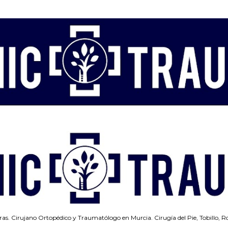
Ir al contenido principal
ras. Cirujano Ortopédico y Traumatólogo en Murcia. Cirugía del Pie, Tobillo, Ro